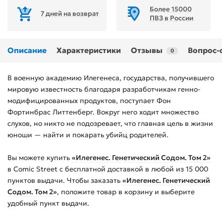
Более 15000
7 дней на возврат
ПВЗ в России
Описание
Характеристики
Отзывы
Вопрос-
0
В военную академию Илегенеса, государства, получившего
мировую известность благодаря разработчикам генно-
модифицированных продуктов, поступает Фон
Фортинбрас Литтенберг. Вокруг него ходит множество
слухов, но никто не подозревает, что главная цель в жизни
юноши — найти и покарать убийц родителей.
Вы можете купить
«Илегенес. Генетический Содом. Том 2»
в Comic Street с бесплатной доставкой в любой из
15 000
пунктов выдачи. Чтобы заказать
«Илегенес. Генетический
Содом. Том 2»
, положите товар в корзину и выберите
удобный пункт выдачи.