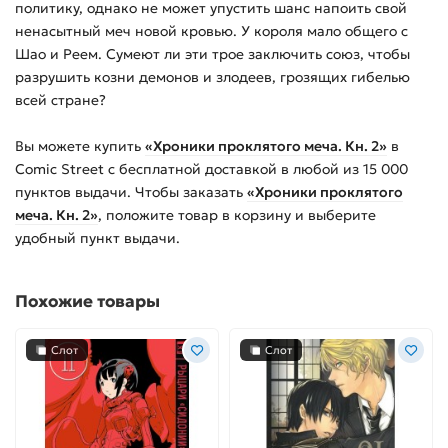
политику, одна­ко не может упустить шанс напоить свой
ненасытный меч новой кро­вью. У короля мало общего с
Шао и Реем. Сумеют ли эти трое заклю­чить союз, чтобы
разрушить козни демонов и злодеев, грозящих ги­белью
всей стране?
Вы можете купить
«Хроники проклятого меча. Кн. 2»
в
Comic Street с бесплатной доставкой в любой из
15 000
пунктов выдачи. Чтобы заказать
«Хроники проклятого
меча. Кн. 2»
, положите товар в корзину и выберите
удобный пункт выдачи.
Похожие товары
Слот
Слот