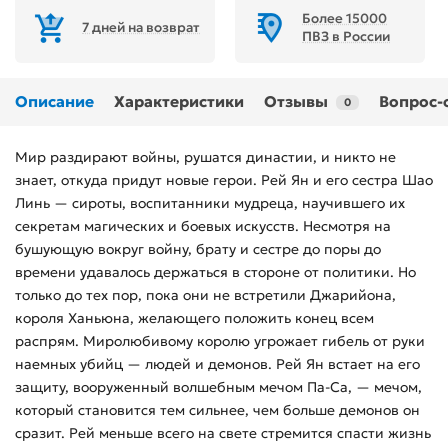
Более 15000
7 дней на возврат
ПВЗ в России
Описание
Характеристики
Отзывы
Вопрос-
0
Мир раздирают войны, рушатся династии, и никто не
знает, откуда придут новые герои. Рей Ян и его сестра Шао
Линь — сироты, воспи­танники мудреца, научившего их
секретам магических и боевых искусств. Несмотря на
бушующую вокруг войну, брату и сестре до по­ры до
времени удавалось держаться в стороне от политики. Но
толь­ко до тех пор, пока они не встретили Джарийона,
короля Ханьюна, желающего положить конец всем
распрям. Миролюбивому королю угрожает гибель от руки
наемных убийц — людей и демонов. Рей Ян встает на его
защиту, вооруженный волшебным мечом Па-Са, — ме­чом,
который становится тем сильнее, чем больше демонов он
сразит. Рей меньше всего на свете стремится спасти жизнь