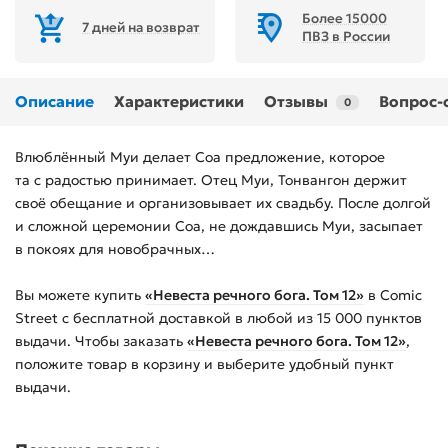
Более 15000
7 дней на возврат
ПВЗ в России
Описание
Характеристики
Отзывы
Вопрос-
0
Влюблённый Муи делает Соа предложение, которое
та с радостью принимает. Отец Муи, Тонвангон держит
своё обещание и организовывает их свадьбу. После долгой
и сложной церемонии Соа, не дождавшись Муи, засыпает
в покоях для новобрачных…
Вы можете купить
«Невеста речного бога. Том 12»
в Comic
Street с бесплатной доставкой в любой из
15 000
пунктов
выдачи. Чтобы заказать
«Невеста речного бога. Том 12»
,
положите товар в корзину и выберите удобный пункт
выдачи.