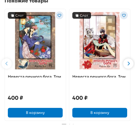
Похожие товары
Слот
Слот
Невеста речного бога. Том
Невеста речного бога. Том
10
11
400 ₽
400 ₽
В корзину
В корзину