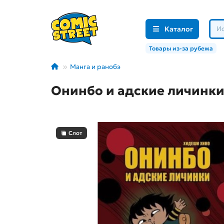
Каталог
Товары из-за рубежа
Манга и ранобэ
Онинбо и адские личинки.
Слот