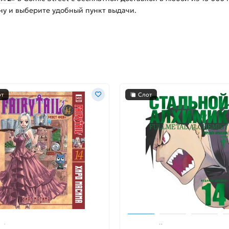
ину и выберите удобный пункт выдачи.
от
Слот
 Феи. Том 14
Стальной Алхимик. Книга 1