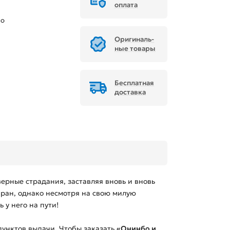
оплата
но
Ори­ги­наль­
ные товары
Бесплатная
доставка
ерные страдания, заставляя вновь и вновь
ран, однако несмотря на свою милую
 у него на пути!
унктов выдачи. Чтобы заказать
«Онинбо и