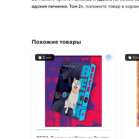
адские личинки. Том 2»
, положите товар в корз
Похожие товары
Слот
Сл
BECK. Восточная Ударная Группа.
Хвост