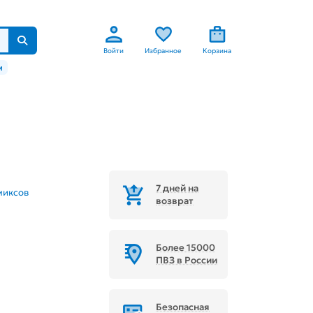
Войти
Избранное
Корзина
м
7 дней на
миксов
возврат
Более 15000
ПВЗ в России
Безопасная