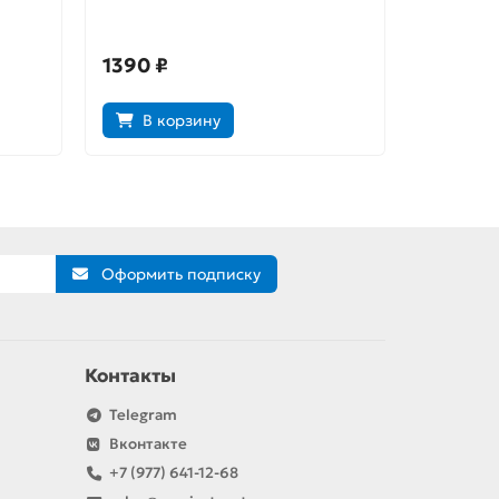
собрание. Том 2
1390 ₽
590 ₽
В корзину
В к
Оформить подписку
Контакты
Telegram
Вконтакте
+7 (977) 641-12-68