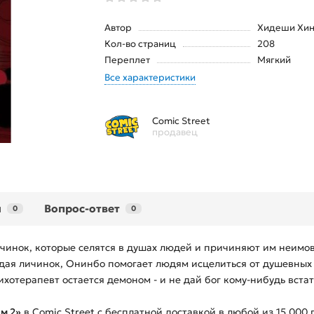
Автор
Хидеши Хи
Кол-во страниц
208
Переплет
Мягкий
Все характеристики
Comic Street
продавец
ы
Вопрос-ответ
0
0
чинок, которые селятся в душах людей и причиняют им неимов
ая личинок, Онинбо помогает людям исцелиться от душевных 
хотерапевт остается демоном - и не дай бог кому-нибудь встать
м 2»
в Comic Street с бесплатной доставкой в любой из
15 000
п