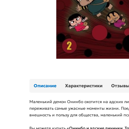
Описание
Характеристики
Отзыв
Маленький демон Онинбо охотится на адских ли
переживать самые ужасные моменты жизни. Поед
внешность и пользу для общества, маленький пси
Вы можете купить
«Онинбо и адские личинки. То