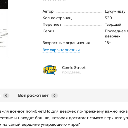
Автор
Цукумидзу
Кол-во страниц
320
Переплет
Твердый
Серия
Последнее 
девочек
Возрастные ограничения
18+
Все характеристики
Comic Street
продавец
ы
Вопрос-ответ
0
0
Земля вот-вот погибнет.Но для девочек по-прежнему важно иск
ствие и находят башню, которая достигает самого верхнего у
ек на самой вершине умирающего мира?