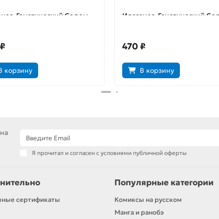
нес. Генетический Содом.
Илегенес. Генетический Со
Том 5
 ₽
470 ₽
В корзину
В корзину
 на
Я прочитал и согласен с условиями публичной оферты
нительно
Популярные категории
чные сертификаты
Комиксы на русском
Манга и ранобэ