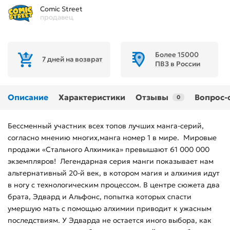
Comic Street
продавец
Более 15000
7 дней на возврат
ПВЗ в России
Описание
Характеристики
Отзывы
Вопрос-
0
Бессменный участник всех топов лучших манга-серий,
согласно мнению многих,манга номер 1 в мире. Мировые
продажи «Стального Алхимика» превышают 61 000 000
экземпляров! Легендарная серия манги показывает нам
альтернативный 20-й век, в котором магия и алхимия идут
в ногу с технологическим процессом. В центре сюжета два
брата, Эдвард и Альфонс, попытка которых спасти
умершую мать с помощью алхимии приводит к ужасным
последствиям. У Эдварда не остается иного выбора, как