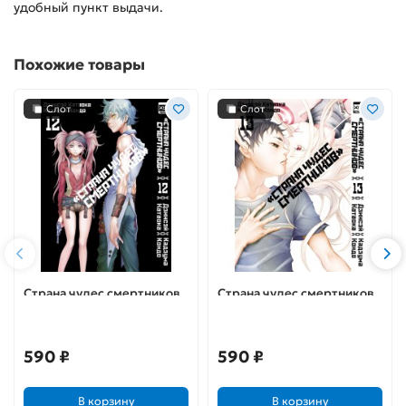
удобный пункт выдачи.
Похожие товары
Слот
Слот
Страна чудес смертников.
Страна чудес смертников.
Том 12
Том 13
590 ₽
590 ₽
В корзину
В корзину