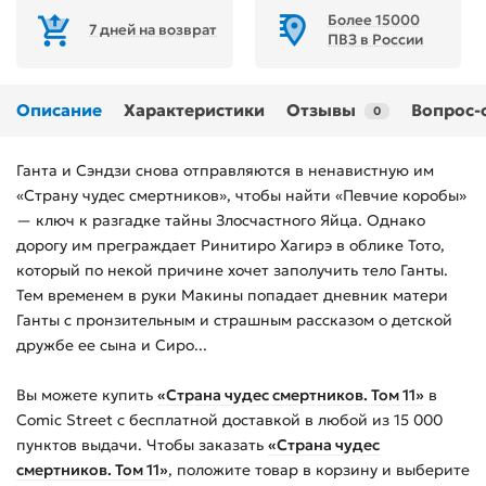
Более 15000
7 дней на возврат
ПВЗ в России
Описание
Характеристики
Отзывы
Вопрос-
0
Ганта и Сэндзи снова отправляются в ненавистную им
«Страну чудес смертников», чтобы найти «Певчие коробы»
— ключ к разгадке тайны Злосчастного Яйца. Однако
дорогу им преграждает Ринитиро Хагирэ в облике Тото,
который по некой причине хочет заполучить тело Ганты.
Тем временем в руки Макины попадает дневник матери
Ганты с пронзительным и страшным рассказом о детской
дружбе ее сына и Сиро...
Вы можете купить
«Страна чудес смертников. Том 11»
в
Comic Street с бесплатной доставкой в любой из
15 000
пунктов выдачи. Чтобы заказать
«Страна чудес
смертников. Том 11»
, положите товар в корзину и выберите