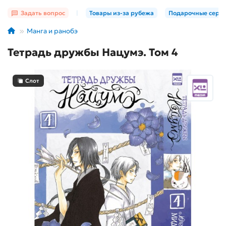
Задать вопрос
|
Товары из-за рубежа
Подарочные серт
Манга и ранобэ
Тетрадь дружбы Нацумэ. Том 4
Слот