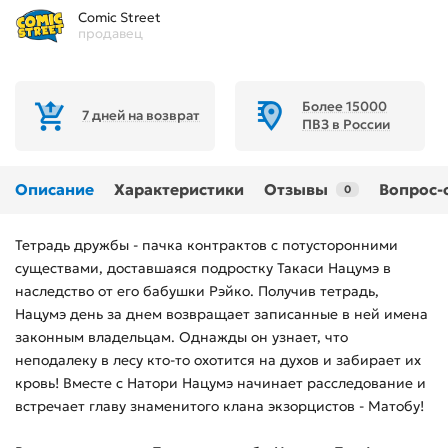
Comic Street
продавец
Более 15000
7 дней на возврат
ПВЗ в России
Описание
Характеристики
Отзывы
Вопрос-
0
Тетрадь дружбы - пачка контрактов с потусторонними
существами, доставшаяся подростку Такаси Нацумэ в
наследство от его бабушки Рэйко. Получив тетрадь,
Нацумэ день за днем возвращает записанные в ней имена
законным владельцам. Однажды он узнает, что
неподалеку в лесу кто-то охотится на духов и забирает их
кровь! Вместе с Натори Нацумэ начинает расследование и
встречает главу знаменитого клана экзорцистов - Матобу!