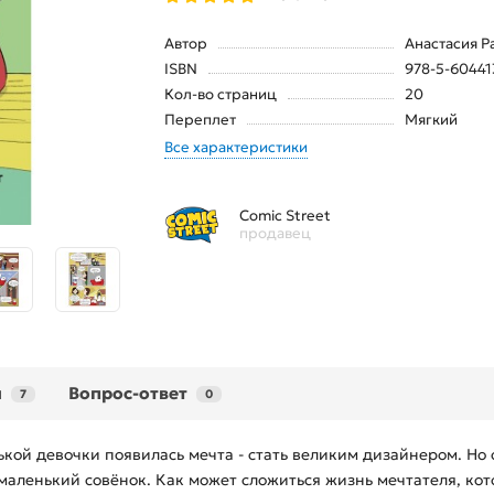
Автор
Анастасия Р
ISBN
978-5-60441
Кол-во страниц
20
Переплет
Мягкий
Все характеристики
Comic Street
продавец
ы
Вопрос-ответ
7
0
ой девочки появилась мечта - стать великим дизайнером. Но о
т маленький совёнок. Как может сложиться жизнь мечтателя, к