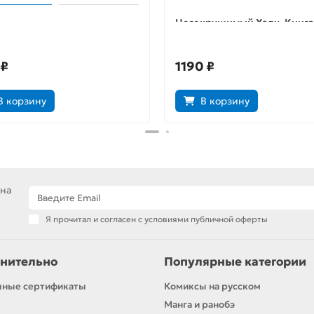
 Оляля
Несокрушимый Халк. Книга 
Взрыв человечности
 ₽
1190 ₽
В корзину
В корзину
 на
Я прочитал и согласен с условиями публичной оферты
нительно
Популярные категории
чные сертификаты
Комиксы на русском
Манга и ранобэ