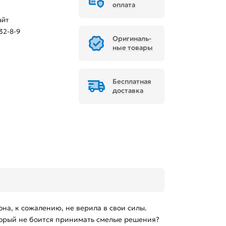
оплата
айт
32-8-9
Ори­ги­наль­
ные товары
Бесплатная
доставка
на, к сожалению, не верила в свои силы.
оторый не боится принимать смелые решения?