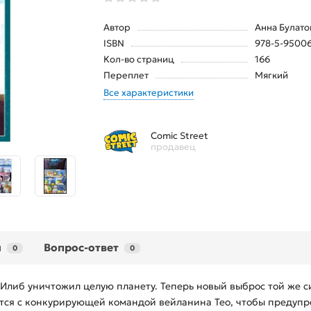
Автор
Анна Булато
ISBN
978-5-9500
Кол-во страниц
166
Переплет
Мягкий
Все характеристики
Comic Street
продавец
ы
Вопрос-ответ
0
0
 Илиб уничтожил целую планету. Теперь новый выброс той же си
яются с конкурирующей командой вейланина Тео, чтобы преду