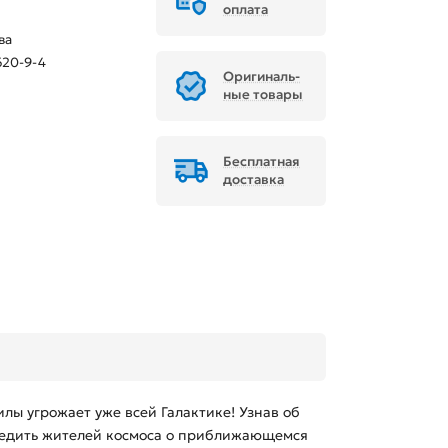
оплата
ва
620-9-4
Ори­ги­наль­
ные товары
Бесплатная
доставка
лы угрожает уже всей Галактике! Узнав об
предить жителей космоса о приближающемся