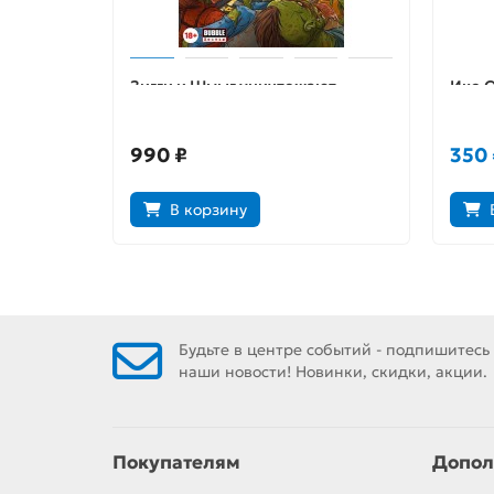
Зигги и Шмыг уничтожают
Икс-О
вселенную BUBBLE (Обложка
атаку
Comic Street)
990 ₽
350 
В корзину
Будьте в центре событий - подпишитесь
наши новости! Новинки, скидки, акции.
Покупателям
Допол