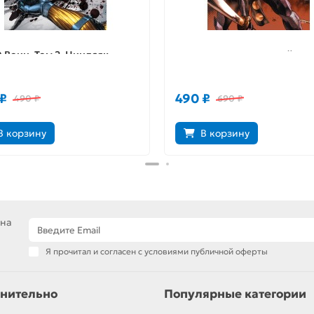
 Воин. Том 2. Ниндзяк
Ниндзяк. Том 1. Оружейник
ет
₽
490 ₽
490 ₽
690 ₽
В корзину
В корзину
 на
Я прочитал и согласен с условиями публичной оферты
нительно
Популярные категории