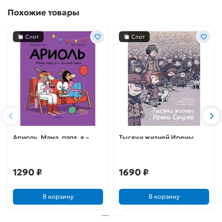
Похожие товары
Слот
Слот
Ариоль. Мама, папа, я –
Тысячи жизней Ирены
ослиная семья (твёрдый
Сендлер
переплёт)
1290 ₽
1690 ₽
В корзину
В корзину