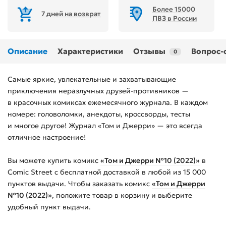
Более 15000
7 дней на возврат
ПВЗ в России
Описание
Характеристики
Отзывы
Вопрос-
0
Самые яркие, увлекательные и захватывающие
приключения неразлучных друзей-противников —
в красочных комиксах ежемесячного журнала. В каждом
номере: головоломки, анекдоты, кроссворды, тесты
и многое другое! Журнал «Том и Джерри» — это всегда
отличное настроение!
Вы можете купить
комикс
«Том и Джерри №10 (2022)»
в
Comic Street с бесплатной доставкой в любой из
15 000
пунктов выдачи. Чтобы заказать
комикс
«Том и Джерри
№10 (2022)»
, положите товар в корзину и выберите
удобный пункт выдачи.