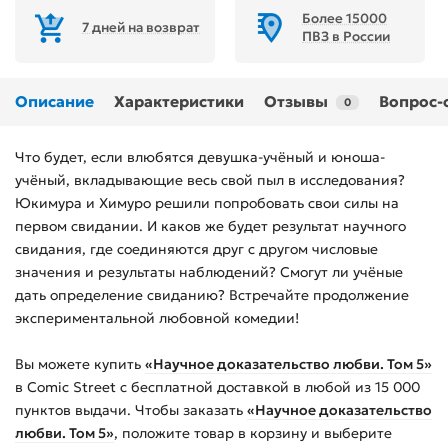
Более 15000
7 дней на возврат
ПВЗ в России
Описание
Характеристики
Отзывы
Вопрос-
0
Что будет, если влюбятся девушка-учёный и юноша-
учёный, вкладывающие весь свой пыл в исследования?
Юкимура и Химуро решили попробовать свои силы на
первом свидании. И каков же будет результат научного
свидания, где соединяются друг с другом числовые
значения и результаты наблюдений? Смогут ли учёные
дать определение свиданию? Встречайте продолжение
экспериментальной любовной комедии!
Вы можете купить
«Научное доказательство любви. Том 5»
в Comic Street с бесплатной доставкой в любой из
15 000
пунктов выдачи. Чтобы заказать
«Научное доказательство
любви. Том 5»
, положите товар в корзину и выберите