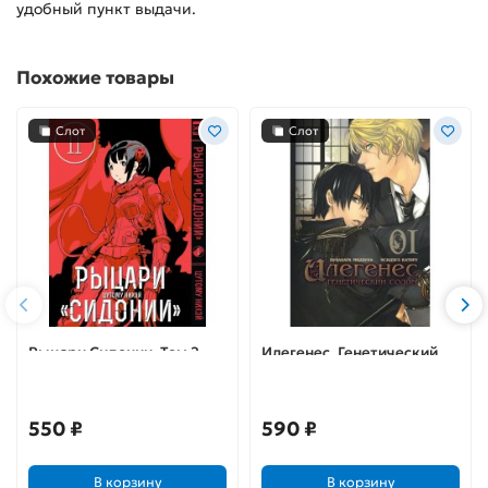
удобный пункт выдачи.
Похожие товары
Слот
Слот
Рыцари Сидонии. Том 2
Илегенес. Генетический
Содом. Том 1
550 ₽
590 ₽
В корзину
В корзину