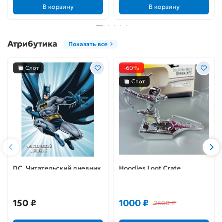
В корзину
В корзину
Атрибутика
Показать все
Слот
-60%
Слот
DC. Читательский дневник.
Hoodies Loot Crate
Бэтмен
Exclusive 2016 The Green
Arrow Collectible Auto
Hood Ornament
150 ₽
1000 ₽
2500 ₽