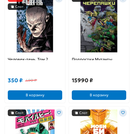
Слот
Человек-тень. Том 2.
Подростки Мутанты
Расплата Дарка
Ниндзя Черепашки: 30
лет. Юбилейный выпуск
350 ₽
15990 ₽
490 ₽
В корзину
В корзину
Слот
Слот