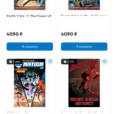
Earth 2 Vol. 2: The Tower of
Earth 2 Vol. 1: The Gathering
Fate
4090 ₽
4090 ₽
В корзину
В корзину
Слот
Слот
DC Nation #0
Daredevil: Guardian Devil