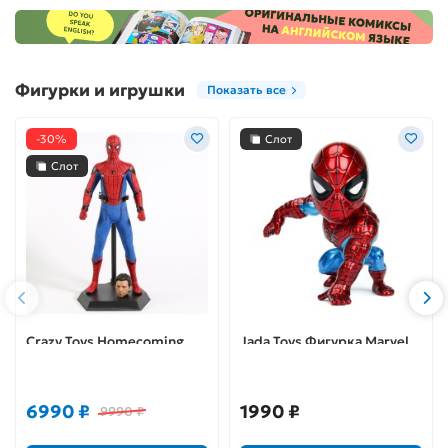
Фигурки и игрушки
Показать все
-30%
Слот
Слот
Crazy Toys Homecoming
Jada Toys Фигурка Marvel
Spider-Man 1/6th Scale
Spiderman 4" Classic
Collectible PVC Figure
Spiderman Candy Figure
(M261) 97989
6990 ₽
1990 ₽
9990 ₽