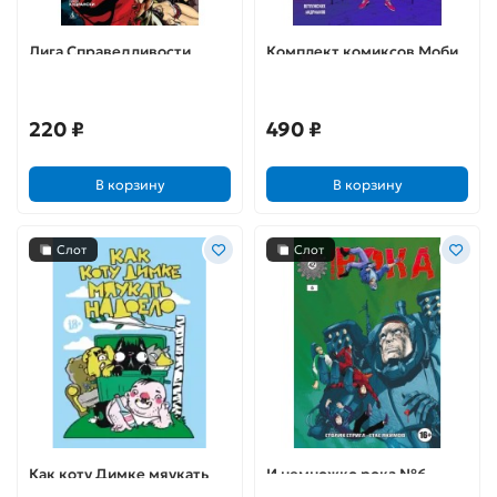
Лига Справедливости.
Комплект комиксов Моби
Тайное Общество. Дикая
Би. Выпуски 1-2
карта
220 ₽
490 ₽
В корзину
В корзину
Слот
Слот
Как коту Димке мяукать
И немножко рока №6
надоело