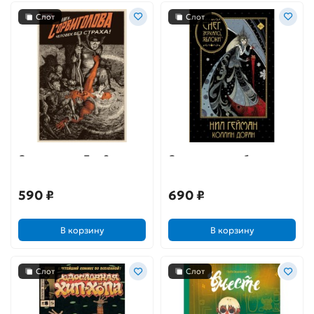
Слот
Слот
Сорвиголова. Том 2
Снег, зеркало, яблоки
590 ₽
690 ₽
В корзину
В корзину
Слот
Слот