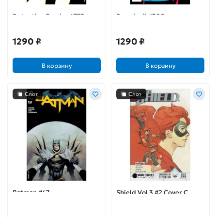
Detective Comics #753
Daredevil #300
1290 ₽
1290 ₽
В корзину
В корзину
Слот
Слот
Batman #47
Shield Vol 3 #2 Cover C
Variant Evan Shaner Cover