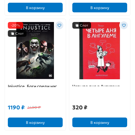
В корзину
В корзину
-20%
Слот
Слот
Injustice. Боги среди нас.
Четыре дня в Ангулеме
Год первый. Книга 1
1190 ₽
320 ₽
1490 ₽
В корзину
В корзину