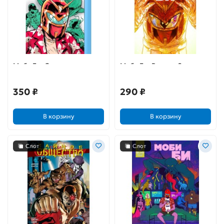
Моби Би. Спецвыпуск
Моби Би. Выпуск 2
350 ₽
290 ₽
В корзину
В корзину
Слот
Слот