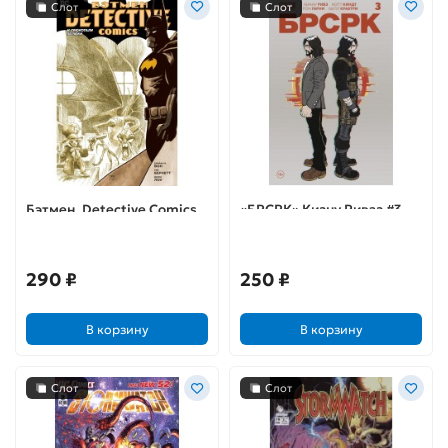
Слот
Слот
Бэтмен. Detective Comics.
«БРСРК» Киану Ривза #3
И хрюкотали зелюки
290 ₽
250 ₽
В корзину
В корзину
Слот
Слот