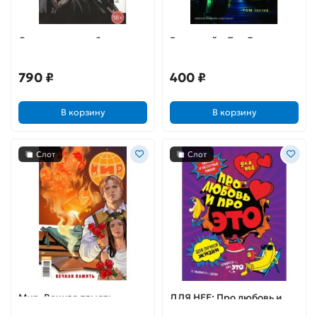
Секретная служба
Ривердейл. Том 3
790 ₽
400 ₽
В корзину
В корзину
Слот
Слот
Мир. Вечная память
ДЛЯ НЕЕ: Про любовь и
про ЭТО: важные и