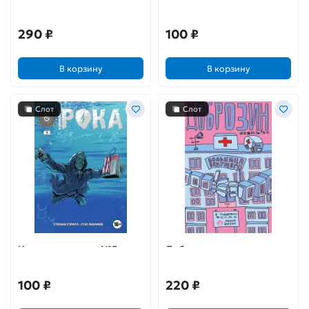
290 ₽
100 ₽
В корзину
В корзину
Слот
Слот
И немножко рока №5
Доброзин
100 ₽
220 ₽