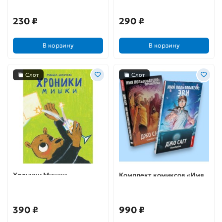
нескучные знания для
личной жизни
230 ₽
290 ₽
В корзину
В корзину
Слот
Слот
Хроники Мишки
Комплект комиксов «Имя
пользователя: Эви и
Перезагрузка»
390 ₽
990 ₽