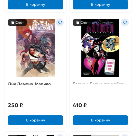
В корзину
В корзину
Слот
Слот
Дни Демона. Марико
Бэтмен. Безумная любовь
(обложка для магазинов
комиксов)
250 ₽
410 ₽
В корзину
В корзину