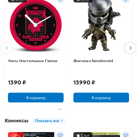
Часы Настольные Гарри
Фигурка Nendoroid
Поттер (Gryffindor)
Predator 4580590128385
GP85888
1390 ₽
13990 ₽
В корзину
В корзину
Комиксы
Показать все
-29%
Слот