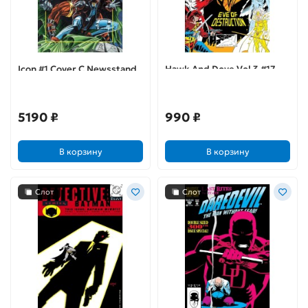
Icon #1 Cover C Newsstand
Hawk And Dove Vol 3 #17
Edition
5190 ₽
990 ₽
В корзину
В корзину
Слот
Слот