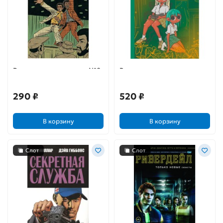
Родословная хип-хопа №8
Вместе
290 ₽
520 ₽
В корзину
В корзину
Слот
Слот