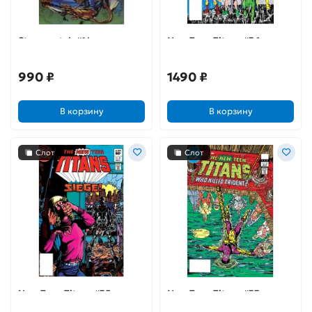
Stormwatch #14
New Teen Titans #36
990 ₽
1490 ₽
В корзину
В корзину
Слот
Слот
New Teen Titans #35
New Teen Titans #33