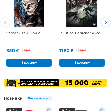
Человек-тень. Том 2.
Injustice. Боги среди нас.
Расплата Дарка
Год первый. Книга 1
350 ₽
1190 ₽
490 ₽
1490 ₽
В корзину
В корзину
Новинки
Показать все
Слот
Слот