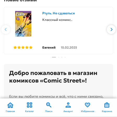
Ртуть. Не сдаваться
Классный комикс..
Евгений
15.02.2025
Добро пожаловать в магазин
комиксов «Comic Street»!
Если вы любите комиксы и всё, что с ними связано,
следите за новинками, которые выпускают
известные издательства, такие как Marvel, DC, Dark
Главная
Каталог
Поиск
Аккаунт
Избранное
Корзина
Horse, Bubble, Image, или же вы просто хотите купить